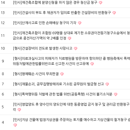
14
[민사]재건축조합에 분양신청을 하지 않은 경우 청산금 청구
13
[민사]건설사의 부도 후 채권자가 임의로 반출한 건설장비의 반환청구
12
[민사]산재사고로 인한 손해배상 청구의 기각
[민사]재건축조합이 조합원 69명을 상대로 제기한 소유권이전등기청구소송에서 
11
금으로 종전자산가액의 약 2배를 인정
10
[형사]건설장비의 전도로 발생한 사망사고
[형사]의료과실사고의 피해자가 치료병원을 방문하여 항의하던 중 병원측에서 폭
9
위등처벌에관한법률위반으로 신고한 사건의 선고유예
8
[형사]명예훼손 사건의 무죄판결
7
[형사]재물손괴, 공무집행방해죄로 기소된 공무원의 벌금형 선고
6
[형사]폭력행위등 처벌에 관한 법률 위반(공동폭행) 사건의 불기소처분
[민사]영업양도 후 양수인의 양도인에 대한 동종영업 금지 청구 및 권리금 반환청구
5
각
[민사]지상 건물에 법정지상권을 주장하는 토지를 매수하고 지상건물의 철거청구 
4